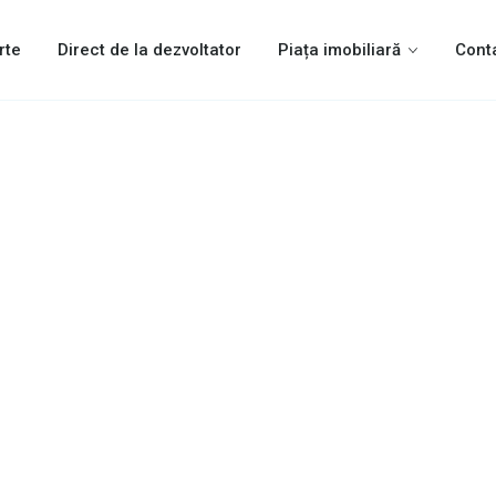
rte
Direct de la dezvoltator
Piața imobiliară
Cont