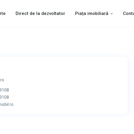
rte
Direct de la dezvoltator
Piața imobiliară
Cont
.ro
 9108
 9108
obil.ro