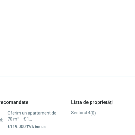
i recomandate
Lista de proprietăți
Sectorul 4
(0)
Oferim un apartament de
70 m² – € 1...
€119.000
TVA inclus