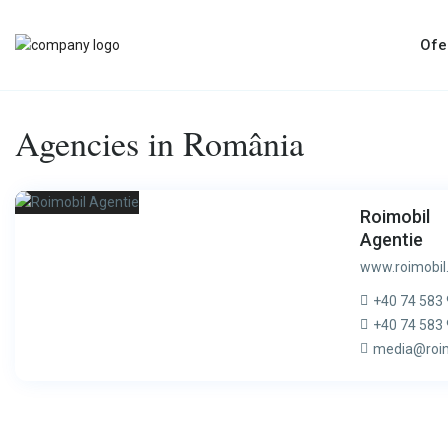
Ofe
Agencies in România
Roimobil
Agentie
www.roimobil
+40 74 583
+40 74 583
media@roim