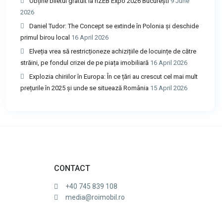
Obține biletul gratuit la nZEB Expo 2026 București
9 June
2026
Daniel Tudor: The Concept se extinde în Polonia și deschide
primul birou local
16 April 2026
Elveția vrea să restricționeze achizițiile de locuințe de către
străini, pe fondul crizei de pe piața imobiliară
16 April 2026
Explozia chiriilor în Europa: În ce țări au crescut cel mai mult
prețurile în 2025 și unde se situează România
15 April 2026
CONTACT
+40 745 839 108
media@roimobil.ro