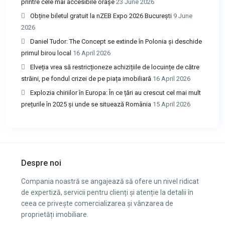
printre cele mai accesibile orașe
23 June 2026
Obține biletul gratuit la nZEB Expo 2026 București
9 June
2026
Daniel Tudor: The Concept se extinde în Polonia și deschide
primul birou local
16 April 2026
Elveția vrea să restricționeze achizițiile de locuințe de către
străini, pe fondul crizei de pe piața imobiliară
16 April 2026
Explozia chiriilor în Europa: În ce țări au crescut cel mai mult
prețurile în 2025 și unde se situează România
15 April 2026
Despre noi
Compania noastră se angajează să ofere un nivel ridicat
de expertiză, servicii pentru clienți și atenție la detalii în
ceea ce privește comercializarea și vânzarea de
proprietăți imobiliare.