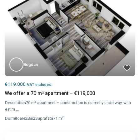
Bogdan
€119.000
VAT included.
We offer a 70 m² apartment – €119,000
Description70 m² apartment – construction is currently underway, with
estim
...
2
Dormitoare
2
Băi
2
Suprafata
71 m