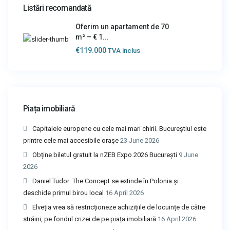
Listări recomandată
Oferim un apartament de 70
m² – € 1...
€119.000
TVA inclus
Piața imobiliară
Capitalele europene cu cele mai mari chirii. Bucureștiul este
printre cele mai accesibile orașe
23 June 2026
Obține biletul gratuit la nZEB Expo 2026 București
9 June
2026
Daniel Tudor: The Concept se extinde în Polonia și
deschide primul birou local
16 April 2026
Elveția vrea să restricționeze achizițiile de locuințe de către
străini, pe fondul crizei de pe piața imobiliară
16 April 2026