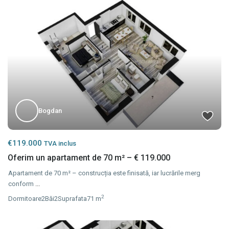
Bogdan
€119.000
TVA inclus
Oferim un apartament de 70 m² – € 119.000
Apartament de 70 m² – construcția este finisată, iar lucrările merg
conform
...
2
Dormitoare
2
Băi
2
Suprafata
71 m