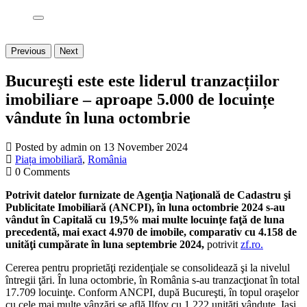
Previous
Next
Bucureşti este este liderul tranzacțiilor
imobiliare – aproape 5.000 de locuințe
vândute în luna octombrie
Posted by admin on 13 November 2024
Piața imobiliară
,
România
0 Comments
Potrivit datelor furnizate de Agenţia Naţională de Cadastru şi
Publicitate Imobiliară (ANCPI), în luna octombrie 2024 s-au
vândut în Capitală cu 19,5% mai multe locuinţe faţă de luna
precedentă, mai exact 4.970 de imobile, comparativ cu 4.158 de
unităţi cumpărate în luna septembrie 2024,
potrivit
zf.ro.
Cererea pentru proprietăţi rezidenţiale se consolidează şi la nivelul
întregii ţări. În luna octombrie, în România s-au tranzacţionat în total
17.709 locuinţe. Conform ANCPI, după Bucureşti, în topul oraşelor
cu cele mai multe vânzări se află Ilfov cu 1.222 unităţi vândute, Iaşi