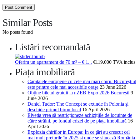
Similar Posts
No posts found
Listări recomandată
Oferim un apartament de 70 m² – € 1...
€119.000
TVA inclus
Piața imobiliară
Capitalele europene cu cele mai mari chirii. Bucureștiul
este printre cele mai accesibile orașe
23 June 2026
Obține biletul gratuit la nZEB Expo 2026 București
9
June 2026
Daniel Tudor: The Concept se extinde în Polonia și
deschide primul birou local
16 April 2026
Elveția vrea să restricționeze achizițiile de locuințe de
către străini, pe fondul crizei de pe piața imobiliară
16
April 2026
Explozia chiriilor în Europa: În ce țări au crescut cel
mai mult prețurile în 2025 și unde se situează România