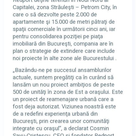
Redport deţine terenuri în Noul Nord al
Capitalei, zona Străuleşti – Petrom City, în
care o să dezvolte peste 2.000 de
apartamente şi 15.000 de metri pătraţi de
spaţii comerciale în următorii cinci ani, iar
pentru consolidarea poziţiei pe piaţa
imobiliară din Bucureşti, compania are în
plan o strategie de extindere care include
noi proiecte în alte zone ale Bucurestului .
„Bazându-ne pe succesul ansamblurilor
actuale, suntem pregătiţi ca în curând să
lansăm un nou proiect ambiţios de peste
500 de unităţi în zona de Est a oraşului. Este
un proiect de reamenajare urbană care a
fost deja autorizat. Viziunea noastră este
de a redefini experienţa urbană din
Bucureşti, prin crearea unor comunităţi
integrate cu oraşul”, a declarat Cosmin
Savu-Cristescu, CEO şi fondator Redport.