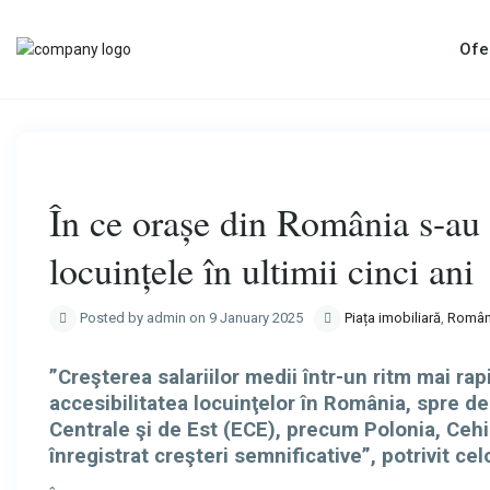
Ofe
Previous
În ce orașe din România s-au
locuințele în ultimii cinci ani
Posted by admin on 9 January 2025
Piața imobiliară
,
Român
”Creşterea salariilor medii într-un ritm mai ra
accesibilitatea locuinţelor în România, spre de
Centrale şi de Est (ECE), precum Polonia, Cehia
înregistrat creşteri semnificative”, potrivit ce