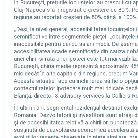
În Bucureşti, preţurile locuinţelor au crescut cu ap
Cluj-Napoca s-a înregistrat o creştere de 80%. Pe
regiune au raportat creşteri de 80% până la 100%
„Deşi, la nivel general, accesibilitatea locuinţelo
semnificative între segmentele pieţei. Locuinţele
inaccesibile pentru cei cu salarii medii. De aseme
accesibilitatea scade semnificativ din cauza dobânz
unei chirii şi rata unei ipoteci este tot mai vizibil
Bucureşti, chiria medie reprezintă aproximativ 45%
mic decât în alte capitale din regiune, precum Va
Această situaţie face ca închirierea să fie o opţiu
contextul ratelor ipotecare mult mai ridicate decât 
Blăniţă, director & advisory services la Colliers 
În ultimii ani, segmentul rezidenţial destinat exclus
România. Dezvoltatorii şi investitorii sunt atraşi d
şi de accesibilitatea relativă a chiriilor, puncteaz
susţinută de dezvoltarea economică accelerată a 
evoluţiilor recente observate în pieţe similare, p