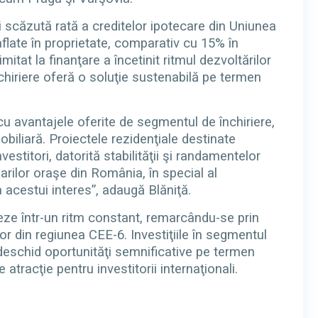
 scăzută rată a creditelor ipotecare din Uniunea
flate în proprietate, comparativ cu 15% în
itat la finanţare a încetinit ritmul dezvoltărilor
închiriere oferă o soluţie sustenabilă pe termen
cu avantajele oferite de segmentul de închiriere,
iliară. Proiectele rezidenţiale destinate
nvestitori, datorită stabilităţii şi randamentelor
rilor oraşe din România, în special al
a acestui interes”, adaugă Blăniţă.
eze într-un ritm constant, remarcându-se prin
or din regiunea CEE-6. Investiţiile în segmentul
 deschid oportunităţi semnificative pe termen
tracţie pentru investitorii internaţionali.