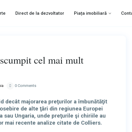
rte
Direct de la dezvoltator
Piața imobiliară
Cont
Next
 scumpit cel mai mult
ia
0 Comments
pid decât majorarea preţurilor a îmbunătăţit
osebire de alte ţări din regiunea Europei
 sau Ungaria, unde preţurile şi chiriile au
lor mai recente analize citate de Colliers.