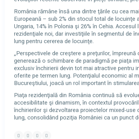
România rămâne însă una dintre ţările cu cea mai
Europeană – sub 2% din stocul total de locuinţe a
Ungaria, 14% în Polonia şi 26% în Cehia. Accesul lim
rezidenţiale noi, dar investiţiile în segmentul de 
lung pentru cererea de locuinţe.
„Perspectivele de creştere a preţurilor, împreună 
generează o schimbare de paradigmă pe piaţa imob
exclusiv închirierii devin tot mai atractive pentru i
oferite pe termen lung. Potenţialul economic al ma
Bucureştiului, joacă un rol important în stimulare
Piaţa rezidenţială din România continuă să evolu
accesibilitate şi dinamism, în contextul provocăril
închirierilor şi dezvoltarea proiectelor mixed-use
lung, consolidând poziţia României ca un punct de a