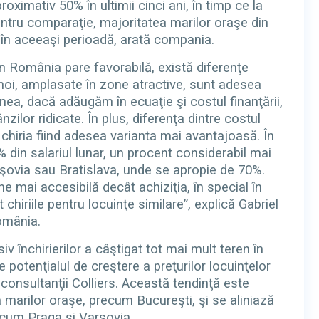
roximativ 50% în ultimii cinci ani, în timp ce la
ntru comparaţie, majoritatea marilor oraşe din
 în aceeaşi perioadă, arată compania.
r în România pare favorabilă, există diferenţe
 noi, amplasate în zone atractive, sunt adesea
nea, dacă adăugăm în ecuaţie şi costul finanţării,
ilor ridicate. În plus, diferenţa dintre costul
ă, chiria fiind adesea varianta mai avantajoasă. În
 din salariul lunar, un procent considerabil mai
rşovia sau Bratislava, unde se apropie de 70%.
ne mai accesibilă decât achiziţia, în special în
chiriile pentru locuinţe similare”, explică Gabriel
România.
iv închirierilor a câştigat tot mai mult teren în
e potenţialul de creştere a preţurilor locuinţelor
ă consultanţii Colliers. Această tendinţă este
marilor oraşe, precum Bucureşti, şi se aliniază
recum Praga şi Varşovia.