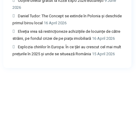
Obține biletul gratuit la nZEB Expo 2026 București
9 June
2026
Daniel Tudor: The Concept se extinde în Polonia și deschide
primul birou local
16 April 2026
Elveția vrea să restricționeze achizițiile de locuințe de către
străini, pe fondul crizei de pe piața imobiliară
16 April 2026
Explozia chiriilor în Europa: În ce țări au crescut cel mai mult
prețurile în 2025 și unde se situează România
15 April 2026