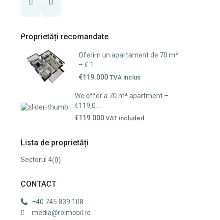
Proprietăți recomandate
Oferim un apartament de 70 m²
– € 1...
€119.000
TVA inclus
We offer a 70 m² apartment –
€119,0...
€119.000
VAT included.
Lista de proprietăți
Sectorul 4
(0)
CONTACT
+40 745 839 108
media@roimobil.ro