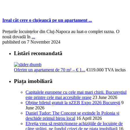
Ireal cât cere o clujeancă pe un apartament ...
Prețurile locuințelor din Cluj-Napoca au luat-o complet razna. O
nouă dovadă în
...
published on 7 November 2024
Listări recomandată
Oferim un apartament de 70 m² – € 1...
€119.000
TVA inclus
Piața imobiliară
Capitalele europene cu cele mai mari chirii. Bucureștiul
este printre cele mai accesibile orașe
23 June 2026
Obține biletul gratuit la nZEB Expo 2026 București
9
June 2026
Daniel Tudor: The Concept se extinde în Polonia și
deschide primul birou local
16 April 2026
Elveția vrea să restricționeze achizițiile de locuințe de
către străini, pe fondul crizei de pe piața imobiliară
16