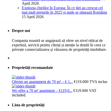
April 2026
Explozia chiriilor în Europa: În ce țări au crescut cel
mai mult prețurile în 2025 și unde se situează România
15 April 2026
Despre noi
Compania noastră se angajează să ofere un nivel ridicat de
expertiză, servicii pentru clienți și atenție la detalii în ceea ce
privește comercializarea și vânzarea de proprietăți imobiliare.
Proprietăți recomandate
Oferim un apartament de 70 m² – € 1...
€119.000
TVA inclus
We offer a 70 m² apartment – €119,0...
€119.000
VAT
included.
Lista de proprietăți