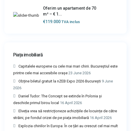
Oferim un apartament de 70
m² – € 1...
€119.000
TVA inclus
Piața imobiliară
Capitalele europene cu cele mai mari chirii. Bucureștiul este
printre cele mai accesibile orașe
23 June 2026
Obține biletul gratuit la nZEB Expo 2026 București
9 June
2026
Daniel Tudor: The Concept se extinde în Polonia și
deschide primul birou local
16 April 2026
Elveția vrea să restricționeze achizițiile de locuințe de către
străini, pe fondul crizei de pe piața imobiliară
16 April 2026
Explozia chiriilor în Europa: În ce țări au crescut cel mai mult