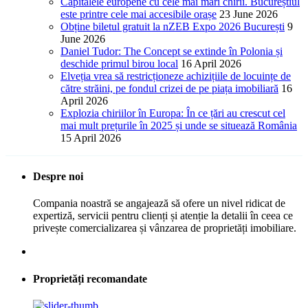
Capitalele europene cu cele mai mari chirii. Bucureștiul
este printre cele mai accesibile orașe
23 June 2026
Obține biletul gratuit la nZEB Expo 2026 București
9
June 2026
Daniel Tudor: The Concept se extinde în Polonia și
deschide primul birou local
16 April 2026
Elveția vrea să restricționeze achizițiile de locuințe de
către străini, pe fondul crizei de pe piața imobiliară
16
April 2026
Explozia chiriilor în Europa: În ce țări au crescut cel
mai mult prețurile în 2025 și unde se situează România
15 April 2026
Despre noi
Compania noastră se angajează să ofere un nivel ridicat de
expertiză, servicii pentru clienți și atenție la detalii în ceea ce
privește comercializarea și vânzarea de proprietăți imobiliare.
Proprietăți recomandate