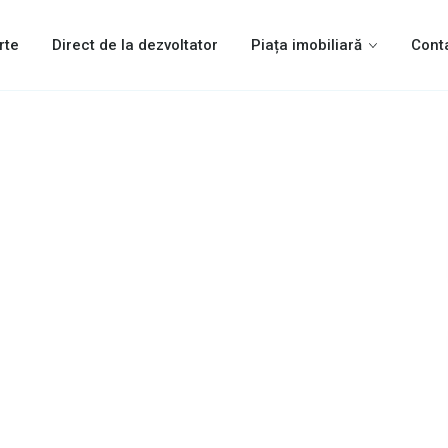
rte
Direct de la dezvoltator
Piața imobiliară
Cont