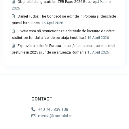
Obține biletul gratuit la nZEB Expo 2026 București
9 June
2026
Daniel Tudor: The Concept se extinde în Polonia și deschide
primul birou local
16 April 2026
Elveția vrea să restricționeze achizițiile de locuințe de către
străini, pe fondul crizei de pe piața imobiliară
16 April 2026
Explozia chiriilor în Europa: În ce țări au crescut cel mai mult
prețurile în 2025 și unde se situează România
15 April 2026
CONTACT
+40 745 839 108
media@roimobil.ro