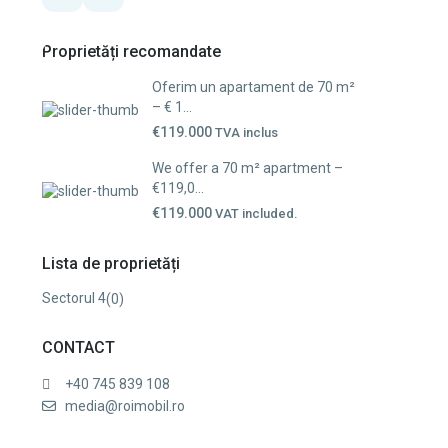
Proprietăți recomandate
Oferim un apartament de 70 m²
– € 1...
€119.000
TVA inclus
We offer a 70 m² apartment –
€119,0...
€119.000
VAT included.
Lista de proprietăți
Sectorul 4
(0)
CONTACT
+40 745 839 108
media@roimobil.ro