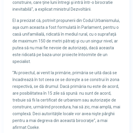
construire, care ţine luni întregi şi intră într-o birocratie
inevitabilă”, a explicat ministrul Dezvoltării.
El a precizat că, potrivit propunerii din Codul Urbanismului,
aşa cum aceasta a fost formulată în Parlament, pentru o
casă unifamilială, ridicată în mediul rural, cu o suprafaţă
de maximum 150 de metri pătraţi şi cu un singur nivel, ar
putea să nu mai fie nevoie de autorizaţii, dacă aceasta
este ridicată pe baza unor proiecte întocmite de un
specialist.
”Ai proiectul, ai venit la primărie, primăria se uită dacă se
încadrează în tot ceea ce se doreşte a se construi în zona
respectivă, se dă drumul. Dacă primăria nu este de acord,
are posibilitatea în 15 zile să spună: nu sunt de acord,
trebuie să fii la certificat de urbanism sau autorizaţie de
construire, urmărind procedura, hai să zic, mai amplă, mai
complexă. Deci autorităţile locale vor avea nişte pârghii
pentru a mai degreva din această birocraţie”, a mai
afirmat Cseke.