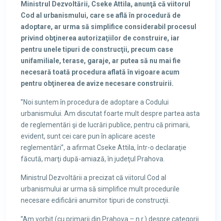
Ministrul Dezvoltării, Cseke Attila, anunţă că viitorul
Cod al urbanismului, care se află în procedură de
adoptare, ar urma să simplifice considerabil procesul
privind obţinerea autorizaţiilor de construire, iar
pentru unele tipuri de construcţii, precum case
unifamiliale, terase, garaje, ar putea să nu mai fie
necesară toată procedura aflată în vigoare acum
pentru obţinerea de avize necesare construirii.
”Noi suntem în procedura de adoptare a Codului
urbanismului. Am discutat foarte mult despre partea asta
de reglementări şi de lucrări publice, pentru că primarii,
evident, sunt cei care pun în aplicare aceste
reglementări”, a afirmat Cseke Attila, într-o declaraţie
făcută, marţi după-amiază, în judeţul Prahova.
Ministrul Dezvoltării a precizat că viitorul Cod al
urbanismului ar urma să simplifice mult procedurile
necesare edificării anumitor tipuri de construcţii.
”Am vorbit (cu primarii din Prahova – n.r.) despre categorii