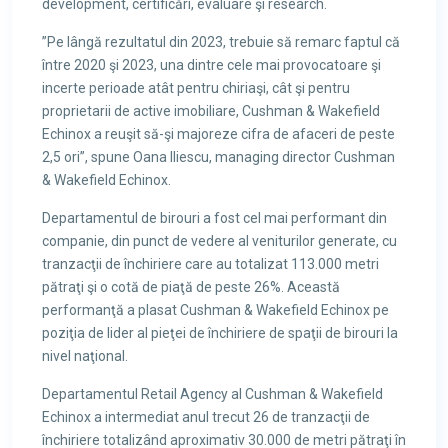
development, certificări, evaluare şi research.
”Pe lângă rezultatul din 2023, trebuie să remarc faptul că
între 2020 şi 2023, una dintre cele mai provocatoare şi
incerte perioade atât pentru chiriaşi, cât şi pentru
proprietarii de active imobiliare, Cushman & Wakefield
Echinox a reuşit să-şi majoreze cifra de afaceri de peste
2,5 ori”, spune Oana Iliescu, managing director Cushman
& Wakefield Echinox.
Departamentul de birouri a fost cel mai performant din
companie, din punct de vedere al veniturilor generate, cu
tranzacţii de închiriere care au totalizat 113.000 metri
pătraţi şi o cotă de piaţă de peste 26%. Această
performanţă a plasat Cushman & Wakefield Echinox pe
poziţia de lider al pieţei de închiriere de spaţii de birouri la
nivel naţional.
Departamentul Retail Agency al Cushman & Wakefield
Echinox a intermediat anul trecut 26 de tranzacţii de
închiriere totalizând aproximativ 30.000 de metri pătraţi în