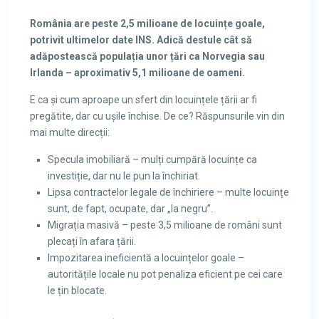
România are peste 2,5 milioane de locuințe goale,
potrivit ultimelor date INS. Adică destule cât să
adăpostească populația unor țări ca Norvegia sau
Irlanda – aproximativ 5,1 milioane de oameni.
E ca și cum aproape un sfert din locuințele țării ar fi
pregătite, dar cu ușile închise. De ce? Răspunsurile vin din
mai multe direcții:
Specula imobiliară – mulți cumpără locuințe ca
investiție, dar nu le pun la închiriat.
Lipsa contractelor legale de închiriere – multe locuințe
sunt, de fapt, ocupate, dar „la negru”.
Migrația masivă – peste 3,5 milioane de români sunt
plecați în afara țării.
Impozitarea ineficientă a locuințelor goale –
autoritățile locale nu pot penaliza eficient pe cei care
le țin blocate.