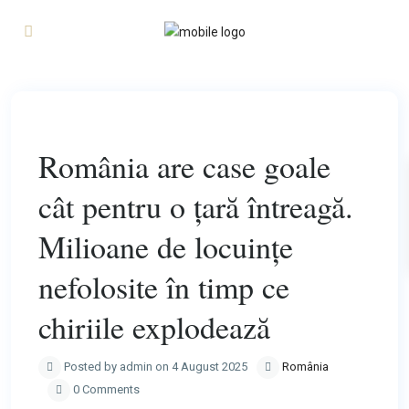
Previous
Next
România are case goale
cât pentru o țară întreagă.
Milioane de locuințe
nefolosite în timp ce
chiriile explodează
Posted by admin on 4 August 2025
România
0 Comments