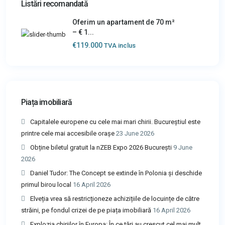
Listări recomandată
Oferim un apartament de 70 m²
– € 1...
€119.000
TVA inclus
Piața imobiliară
Capitalele europene cu cele mai mari chirii. Bucureștiul este
printre cele mai accesibile orașe
23 June 2026
Obține biletul gratuit la nZEB Expo 2026 București
9 June
2026
Daniel Tudor: The Concept se extinde în Polonia și deschide
primul birou local
16 April 2026
Elveția vrea să restricționeze achizițiile de locuințe de către
străini, pe fondul crizei de pe piața imobiliară
16 April 2026
Explozia chiriilor în Europa: În ce țări au crescut cel mai mult