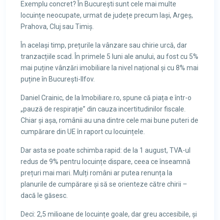
Exemplu concret? În București sunt cele mai multe
locuințe neocupate, urmat de județe precum Iași, Argeș,
Prahova, Cluj sau Timiș.
În același timp, prețurile la vânzare sau chirie urcă, dar
tranzacțiile scad. În primele 5 luni ale anului, au fost cu 5%
mai puține vânzări imobiliare la nivel național și cu 8% mai
puține în București-Ilfov.
Daniel Crainic, de la Imobiliare.ro, spune că piața e într-o
„pauză de respirație” din cauza incertitudinilor fiscale.
Chiar și așa, românii au una dintre cele mai bune puteri de
cumpărare din UE în raport cu locuințele.
Dar asta se poate schimba rapid: de la 1 august, TVA-ul
redus de 9% pentru locuințe dispare, ceea ce înseamnă
prețuri mai mari. Mulți români ar putea renunța la
planurile de cumpărare și să se orienteze către chirii –
dacă le găsesc.
Deci: 2,5 milioane de locuințe goale, dar greu accesibile, și