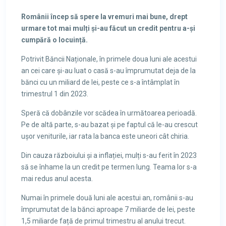
Românii încep să spere la vremuri mai bune, drept
urmare tot mai mulți și-au făcut un credit pentru a-și
cumpără o locuință.
Potrivit Băncii Naționale, în primele doua luni ale acestui
an cei care și-au luat o casă s-au împrumutat deja de la
bănci cu un miliard de lei, peste ce s-a întâmplat în
trimestrul 1 din 2023.
Speră că dobânzile vor scădea în următoarea perioadă.
Pe de altă parte, s-au bazat și pe faptul că le-au crescut
ușor veniturile, iar rata la banca este uneori cât chiria.
Din cauza războiului și a inflației, mulți s-au ferit în 2023
să se înhame la un credit pe termen lung. Teama lor s-a
mai redus anul acesta.
Numai în primele două luni ale acestui an, românii s-au
împrumutat de la bănci aproape 7 miliarde de lei, peste
1,5 miliarde față de primul trimestru al anului trecut.