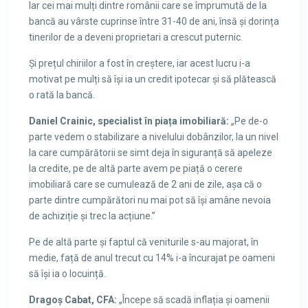
Iar cei mai mulți dintre românii care se împrumută de la
bancă au vârste cuprinse între 31-40 de ani, însă și dorința
tinerilor de a deveni proprietari a crescut puternic.
Și prețul chiriilor a fost în creștere, iar acest lucru i-a
motivat pe mulți să își ia un credit ipotecar și să plătească
o rată la bancă.
Daniel Crainic, specialist în piața imobiliară:
„Pe de-o
parte vedem o stabilizare a nivelului dobânzilor, la un nivel
la care cumpărătorii se simt deja în siguranță să apeleze
la credite, pe de altă parte avem pe piață o cerere
imobiliară care se cumulează de 2 ani de zile, așa că o
parte dintre cumpărători nu mai pot să își amâne nevoia
de achiziție și trec la acțiune.”
Pe de altă parte și faptul că veniturile s-au majorat, în
medie, față de anul trecut cu 14% i-a încurajat pe oameni
să își ia o locuință.
Dragoș Cabat, CFA:
„Începe să scadă inflația și oamenii