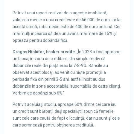
Potrivit unui raport realizat de o agenție imobiliară,
valoarea medie a unui credit este de 66.000 de euro, iar la
acestă sumă, rata medie este de 400 de euro pe lună. Cei
mai mulți încearcă să dea un avans mai mare de 15% și
optează pentru dobândă fixă.
Dragoș Nichifor, broker credite
: „În 2023 a fost aproape
un blocaj în zona de creditare, din simplu motiv că
dobânzile reale din piață erau la 7-8-9%. Băncile au
observat acest blocaj, au venit cu niște promoții la
perioada fixă din primii 3-5 ani, astfel încât au dus
dobânzile în zona acceptabilă, suportabilă de către clienți.
Vorbim de dobânzi sub 6%.”
Potrivit aceluiași studiu, aproape 60% dintre cei care iau
un credit sunt bărbați, deși specialiștii spun că femeile
sunt cele care caută de fapt o locuință, dar nu sunt și cele
care semnează pentru obținerea creditului.