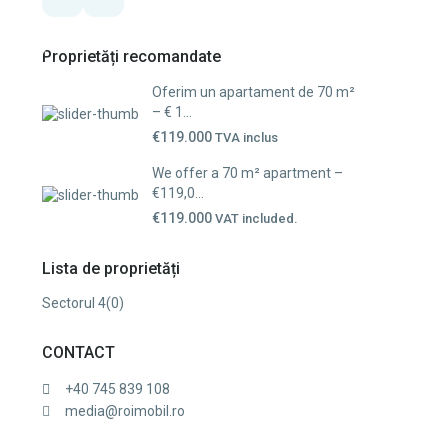
Proprietăți recomandate
Oferim un apartament de 70 m²
– € 1...
€119.000
TVA inclus
We offer a 70 m² apartment –
€119,0...
€119.000
VAT included.
Lista de proprietăți
Sectorul 4
(0)
CONTACT
+40 745 839 108
media@roimobil.ro