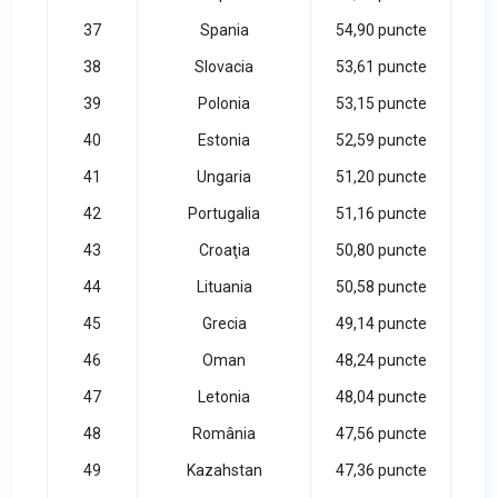
37
Spania
54,90 puncte
38
Slovacia
53,61 puncte
39
Polonia
53,15 puncte
40
Estonia
52,59 puncte
41
Ungaria
51,20 puncte
42
Portugalia
51,16 puncte
43
Croaţia
50,80 puncte
44
Lituania
50,58 puncte
45
Grecia
49,14 puncte
46
Oman
48,24 puncte
47
Letonia
48,04 puncte
48
România
47,56 puncte
49
Kazahstan
47,36 puncte