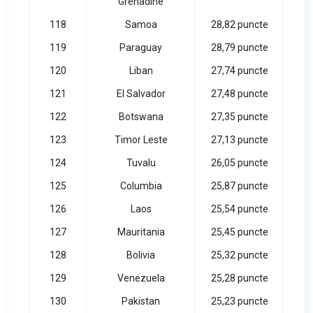
Grenadine
118
Samoa
28,82 puncte
119
Paraguay
28,79 puncte
120
Liban
27,74 puncte
121
El Salvador
27,48 puncte
122
Botswana
27,35 puncte
123
Timor Leste
27,13 puncte
124
Tuvalu
26,05 puncte
125
Columbia
25,87 puncte
126
Laos
25,54 puncte
127
Mauritania
25,45 puncte
128
Bolivia
25,32 puncte
129
Venezuela
25,28 puncte
130
Pakistan
25,23 puncte