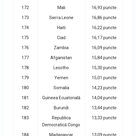
172
Mali
16,93 puncte
173
Sierra Leone
16,86 puncte
174
Haiti
16,22 puncte
175
Ciad
16,17 puncte
176
Zambia
16,09 puncte
177
Afganistan
15,84 puncte
178
Lesotho
15,30 puncte
179
Yemen
15,01 puncte
180
Somalia
14,23 puncte
181
Guineea Ecuatorială
14,04 puncte
182
Burundi
13,44 puncte
183
Republica
13,33 puncte
Democratică Congo
184
Madagascar
13,09 puncte