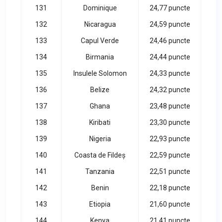
131
Dominique
24,77 puncte
132
Nicaragua
24,59 puncte
133
Capul Verde
24,46 puncte
134
Birmania
24,44 puncte
135
Insulele Solomon
24,33 puncte
136
Belize
24,32 puncte
137
Ghana
23,48 puncte
138
Kiribati
23,30 puncte
139
Nigeria
22,93 puncte
140
Coasta de Fildeș
22,59 puncte
141
Tanzania
22,51 puncte
142
Benin
22,18 puncte
143
Etiopia
21,60 puncte
144
Kenya
21,41 puncte