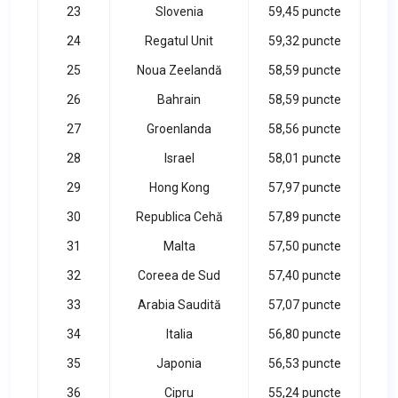
23
Slovenia
59,45 puncte
24
Regatul Unit
59,32 puncte
25
Noua Zeelandă
58,59 puncte
26
Bahrain
58,59 puncte
27
Groenlanda
58,56 puncte
28
Israel
58,01 puncte
29
Hong Kong
57,97 puncte
30
Republica Cehă
57,89 puncte
31
Malta
57,50 puncte
32
Coreea de Sud
57,40 puncte
33
Arabia Saudită
57,07 puncte
34
Italia
56,80 puncte
35
Japonia
56,53 puncte
36
Cipru
55,24 puncte