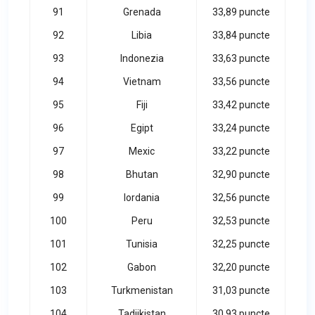
91
Grenada
33,89 puncte
92
Libia
33,84 puncte
93
Indonezia
33,63 puncte
94
Vietnam
33,56 puncte
95
Fiji
33,42 puncte
96
Egipt
33,24 puncte
97
Mexic
33,22 puncte
98
Bhutan
32,90 puncte
99
Iordania
32,56 puncte
100
Peru
32,53 puncte
101
Tunisia
32,25 puncte
102
Gabon
32,20 puncte
103
Turkmenistan
31,03 puncte
104
Tadjikistan
30,93 puncte