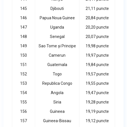
145
Djibouti
21,11 puncte
146
Papua Noua Guinee
20,84 puncte
147
Uganda
20,20 puncte
148
Senegal
20,07 puncte
149
Sao Tome și Principe
19,98 puncte
150
Camerun
19,97 puncte
151
Guatemala
19,84 puncte
152
Togo
19,57 puncte
153
Republica Congo
19,55 puncte
154
Angola
19,47 puncte
155
Siria
19,28 puncte
156
Guineea
19,19 puncte
157
Guineea-Bissau
19,12 puncte