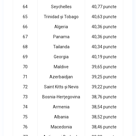
64
Seychelles
40,77 puncte
65
Trinidad și Tobago
40,63 puncte
66
Algeria
40,36 puncte
67
Panama
40,36 puncte
68
Tailanda
40,34 puncte
69
Georgia
40,19 puncte
70
Maldive
39,65 puncte
71
Azerbaidjan
39,25 puncte
72
Saint Kitts și Nevis
39,22 puncte
73
Bosnia-Herţegovina
38,76 puncte
74
Armenia
38,54 puncte
75
Albania
38,52 puncte
76
Macedonia
38,46 puncte