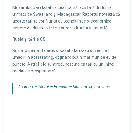
Mozambic s-a clasat ca cea mai săracă țară din lume,
urmată de Swaziland și Madagascar. Raportul notează că
aceste țări se confruntă cu „condiții socio-economice
extrem de dificile, sărăcie și infrastructură limitată”.
Rusia și țările CSI
Rusia, Ucraina, Belarus și Kazahstan s-au dovedit a fi
„medii” în acest rating, obținând puțin mai mult de 40 de
puncte. Astfel, ele sunt recunoscute ca țări cu un „nivel
mediu de prosperitate”.
2 camere – 58 m² – Braniște – bloc nou tip boutique