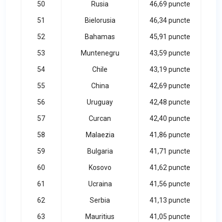
50
Rusia
46,69 puncte
51
Bielorusia
46,34 puncte
52
Bahamas
45,91 puncte
53
Muntenegru
43,59 puncte
54
Chile
43,19 puncte
55
China
42,69 puncte
56
Uruguay
42,48 puncte
57
Curcan
42,40 puncte
58
Malaezia
41,86 puncte
59
Bulgaria
41,71 puncte
60
Kosovo
41,62 puncte
61
Ucraina
41,56 puncte
62
Serbia
41,13 puncte
63
Mauritius
41,05 puncte