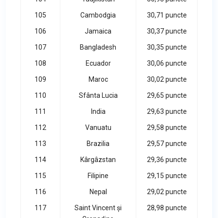
105
Cambodgia
30,71 puncte
106
Jamaica
30,37 puncte
107
Bangladesh
30,35 puncte
108
Ecuador
30,06 puncte
109
Maroc
30,02 puncte
110
Sfânta Lucia
29,65 puncte
111
India
29,63 puncte
112
Vanuatu
29,58 puncte
113
Brazilia
29,57 puncte
114
Kârgâzstan
29,36 puncte
115
Filipine
29,15 puncte
116
Nepal
29,02 puncte
117
Saint Vincent și
28,98 puncte