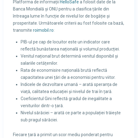
Platforma de informații
HelloSafe
a folosit date de la
Banca Mondială și ONU pentru a clasifica țările din
întreaga lume în funcție de nivelul lor de bogăție și
prosperitate. Următoarele criterii au fost folosite ca bază,
transmite
roimobil.ro
:
PIB-ul pe cap de locuitor este un indicator care
reflectă bunăstarea națională și volumul producției.
Venitul național brut determină venitul disponibil și
salariile cetățenilor.
Rata de economisire națională brută reflectă
capacitatea unei țări de a economisi pentru viitor.
Indicele de dezvoltare umană – arată speranța de
viață, calitatea educației și nivelul de trai în țară.
Coeficientul Gini reflectă gradul de inegalitate a
veniturilor dintr-o țară.
Nivelul sărăciei – arată ce parte a populației trăiește
sub pragul sărăciei.
Fiecare țară a primit un scor mediu ponderat pentru