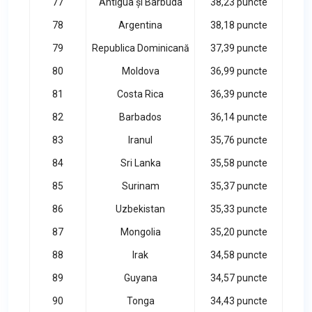
77
Antigua și Barbuda
38,23 puncte
78
Argentina
38,18 puncte
79
Republica Dominicană
37,39 puncte
80
Moldova
36,99 puncte
81
Costa Rica
36,39 puncte
82
Barbados
36,14 puncte
83
Iranul
35,76 puncte
84
Sri Lanka
35,58 puncte
85
Surinam
35,37 puncte
86
Uzbekistan
35,33 puncte
87
Mongolia
35,20 puncte
88
Irak
34,58 puncte
89
Guyana
34,57 puncte
90
Tonga
34,43 puncte