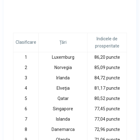
Indicele de
Clasificare
Țări
prosperitate
1
Luxemburg
86,20 puncte
2
Norvegia
85,09 puncte
3
Irlanda
84,72 puncte
4
Elveţia
81,17 puncte
5
Qatar
80,52 puncte
6
Singapore
77,45 puncte
7
Islanda
77,04 puncte
8
Danemarca
72,96 puncte
9
Olanda
71,06 puncte