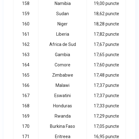
158
Namibia
19,00 puncte
159
Sudan
18,62 puncte
160
Niger
18,28 puncte
161
Liberia
17,82 puncte
162
Africa de Sud
17,67 puncte
163
Gambia
17,65 puncte
164
Comore
17,60 puncte
165
Zimbabwe
17,48 puncte
166
Malawi
17,37 puncte
167
Eswatini
17,37 puncte
168
Honduras
17,33 puncte
169
Rwanda
17,29 puncte
170
Burkina Faso
17,05 puncte
171
Eritreea
16,95 puncte