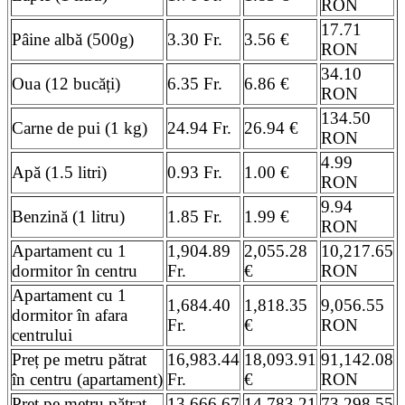
RON
17.71
Pâine albă (500g)
3.30 Fr.
3.56 €
RON
34.10
Oua (12 bucăți)
6.35 Fr.
6.86 €
RON
134.50
Carne de pui (1 kg)
24.94 Fr.
26.94 €
RON
4.99
Apă (1.5 litri)
0.93 Fr.
1.00 €
RON
9.94
Benzină (1 litru)
1.85 Fr.
1.99 €
RON
Apartament cu 1
1,904.89
2,055.28
10,217.65
dormitor în centru
Fr.
€
RON
Apartament cu 1
1,684.40
1,818.35
9,056.55
dormitor în afara
Fr.
€
RON
centrului
Preț pe metru pătrat
16,983.44
18,093.91
91,142.08
în centru (apartament)
Fr.
€
RON
Preț pe metru pătrat
13,666.67
14,783.21
73,298.55