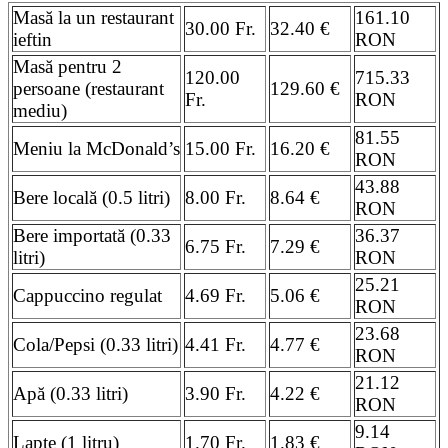
Masă la un restaurant
161.10
30.00 Fr.
32.40 €
ieftin
RON
Masă pentru 2
120.00
715.33
persoane (restaurant
129.60 €
Fr.
RON
mediu)
81.55
Meniu la McDonald’s
15.00 Fr.
16.20 €
RON
43.88
Bere locală (0.5 litri)
8.00 Fr.
8.64 €
RON
Bere importată (0.33
36.37
6.75 Fr.
7.29 €
litri)
RON
25.21
Cappuccino regulat
4.69 Fr.
5.06 €
RON
23.68
Cola/Pepsi (0.33 litri)
4.41 Fr.
4.77 €
RON
21.12
Apă (0.33 litri)
3.90 Fr.
4.22 €
RON
9.14
Lapte (1 litru)
1.70 Fr.
1.83 €