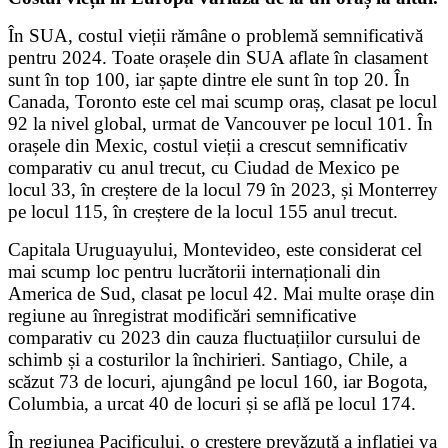
În SUA, costul vieții rămâne o problemă semnificativă
pentru 2024. Toate orașele din SUA aflate în clasament
sunt în top 100, iar șapte dintre ele sunt în top 20. În
Canada, Toronto este cel mai scump oraș, clasat pe locul
92 la nivel global, urmat de Vancouver pe locul 101. În
orașele din Mexic, costul vieții a crescut semnificativ
comparativ cu anul trecut, cu Ciudad de Mexico pe
locul 33, în creștere de la locul 79 în 2023, și Monterrey
pe locul 115, în creștere de la locul 155 anul trecut.
Capitala Uruguayului, Montevideo, este considerat cel
mai scump loc pentru lucrătorii internaționali din
America de Sud, clasat pe locul 42. Mai multe orașe din
regiune au înregistrat modificări semnificative
comparativ cu 2023 din cauza fluctuațiilor cursului de
schimb și a costurilor la închirieri. Santiago, Chile, a
scăzut 73 de locuri, ajungând pe locul 160, iar Bogota,
Columbia, a urcat 40 de locuri și se află pe locul 174.
În regiunea Pacificului, o creștere prevăzută a inflației va