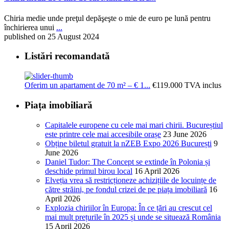
Chiria medie unde preţul depăşeşte o mie de euro pe lună pentru
închirierea unui
...
published on 25 August 2024
Listări recomandată
Oferim un apartament de 70 m² – € 1...
€119.000
TVA inclus
Piața imobiliară
Capitalele europene cu cele mai mari chirii. Bucureștiul
este printre cele mai accesibile orașe
23 June 2026
Obține biletul gratuit la nZEB Expo 2026 București
9
June 2026
Daniel Tudor: The Concept se extinde în Polonia și
deschide primul birou local
16 April 2026
Elveția vrea să restricționeze achizițiile de locuințe de
către străini, pe fondul crizei de pe piața imobiliară
16
April 2026
Explozia chiriilor în Europa: În ce țări au crescut cel
mai mult prețurile în 2025 și unde se situează România
15 April 2026