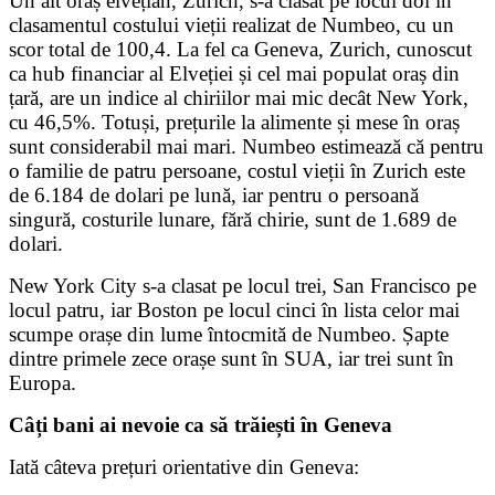
Un alt oraș elvețian, Zurich, s-a clasat pe locul doi în
clasamentul costului vieții realizat de Numbeo, cu un
scor total de 100,4. La fel ca Geneva, Zurich, cunoscut
ca hub financiar al Elveției și cel mai populat oraș din
țară, are un indice al chiriilor mai mic decât New York,
cu 46,5%. Totuși, prețurile la alimente și mese în oraș
sunt considerabil mai mari. Numbeo estimează că pentru
o familie de patru persoane, costul vieții în Zurich este
de 6.184 de dolari pe lună, iar pentru o persoană
singură, costurile lunare, fără chirie, sunt de 1.689 de
dolari.
New York City s-a clasat pe locul trei, San Francisco pe
locul patru, iar Boston pe locul cinci în lista celor mai
scumpe orașe din lume întocmită de Numbeo. Șapte
dintre primele zece orașe sunt în SUA, iar trei sunt în
Europa.
Câți bani ai nevoie ca să trăiești în Geneva
Iată câteva prețuri orientative din Geneva: