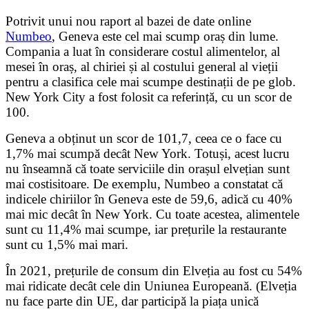
Potrivit unui nou raport al bazei de date online
Numbeo
, Geneva este cel mai scump oraș din lume.
Compania a luat în considerare costul alimentelor, al
mesei în oraș, al chiriei și al costului general al vieții
pentru a clasifica cele mai scumpe destinații de pe glob.
New York City a fost folosit ca referință, cu un scor de
100.
Geneva a obținut un scor de 101,7, ceea ce o face cu
1,7% mai scumpă decât New York. Totuși, acest lucru
nu înseamnă că toate serviciile din orașul elvețian sunt
mai costisitoare. De exemplu, Numbeo a constatat că
indicele chiriilor în Geneva este de 59,6, adică cu 40%
mai mic decât în New York. Cu toate acestea, alimentele
sunt cu 11,4% mai scumpe, iar prețurile la restaurante
sunt cu 1,5% mai mari.
În 2021, prețurile de consum din Elveția au fost cu 54%
mai ridicate decât cele din Uniunea Europeană. (Elveția
nu face parte din UE, dar participă la piața unică