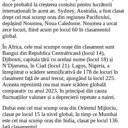
duce probabil la creșterea costului pentru lucrătorii
internaționali în acest an. Sydney, Australia, a fost clasat
drept cel mai scump oraș din regiunea Pacificului,
depășind Noumea, Noua Caledonie. Noumea a urcat
zece locuri, fiind acum pe locul 60 în clasamentul
global.
În Africa, cele mai scumpe orașe din clasament sunt
Bangui din Republica Centrafricană (locul 14),
Djibouti, capitala țării cu același nume (locul 18) și
N’Djamena, în Ciad (locul 21). Lagos, Nigeria, a
înregistrat o scădere semnificativă de 178 de locuri în
clasament față de anul trecut, ajungând la locul 225.
Aceasta reprezintă cea mai mare scădere globală
comparativ cu anul 2023, în principal din cauza
fluctuațiilor valutare și a deprecierii repetate a nairei.
Dubai este cel mai scump oraș din Orientul Mijlociu,
clasat pe locul 15 la nivel global, în timp ce Mumbai
este cel mai scump oraș din India, clasat pe locul 136.
Iată clasamentul