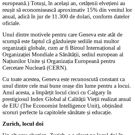
europeană.) Totuși, în același an, cetățenii elvețieni au
reușit să economisească aproximativ 15% din venitul lor
anual, adică în jur de 11.300 de dolari, conform datelor
oficiale.
Unul dintre motivele pentru care Geneva este atât de
scumpă este faptul că găzduiește sediile mai multor
organizații globale, cum ar fi Biroul Internațional al
Organizației Mondiale a Sănătății, sediul european al
Națiunilor Unite și Organizația Europeană pentru
Cercetare Nucleară (CERN).
Cu toate acestea, Geneva este recunoscută constant ca
unul dintre cele mai bune orașe din lume pentru a locui.
Anul acesta, a împărțit locul cinci cu Calgary în
prestigiosul Index Global al Calității Vieții realizat anual
de EIU (The Economist Intelligence Unit), obținând
scoruri perfecte la capitolele sănătate și educație.
Zurich, locul doi