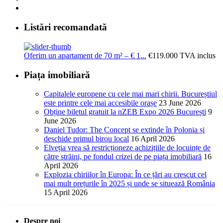
Listări recomandată
Oferim un apartament de 70 m² – € 1...
€119.000
TVA inclus
Piața imobiliară
Capitalele europene cu cele mai mari chirii. Bucureștiul
este printre cele mai accesibile orașe
23 June 2026
Obține biletul gratuit la nZEB Expo 2026 București
9
June 2026
Daniel Tudor: The Concept se extinde în Polonia și
deschide primul birou local
16 April 2026
Elveția vrea să restricționeze achizițiile de locuințe de
către străini, pe fondul crizei de pe piața imobiliară
16
April 2026
Explozia chiriilor în Europa: În ce țări au crescut cel
mai mult prețurile în 2025 și unde se situează România
15 April 2026
Despre noi